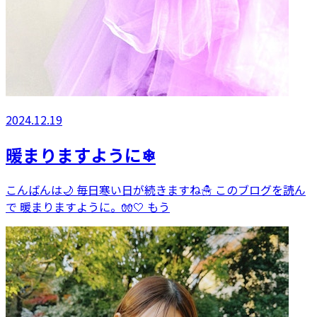
2024.12.19
暖まりますように❄
こんばんは🌙 毎日寒い日が続きますね☃️ このブログを読ん
で 暖まりますように。🧤🤍 もう